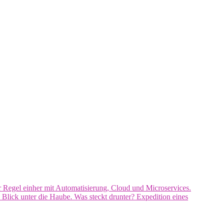
Regel einher mit Automatisierung, Cloud und Microservices.
 Blick unter die Haube. Was steckt drunter? Expedition eines