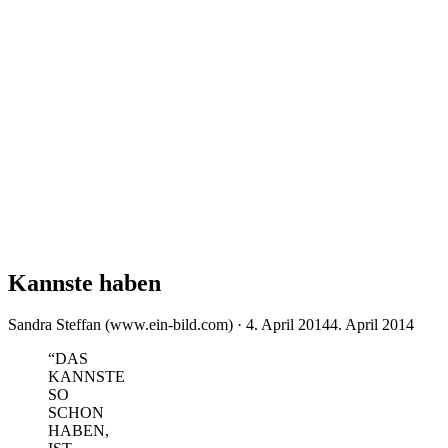
Kannste haben
Veröffentlicht
Sandra Steffan (www.ein-bild.com) ·
4. April 2014
4. April 2014
am
“DAS
KANNSTE
SO
SCHON
HABEN,