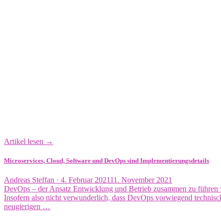
Artikel lesen →
Microservices, Cloud, Software und DevOps sind Implementierungsdetails
Veröffentlicht
Andreas Steffan ·
4. Februar 2021
11. November 2021
am
DevOps – der Ansatz Entwicklung und Betrieb zusammen zu führen wu
Insofern also nicht verwunderlich, dass DevOps vorwiegend technisch 
neugierigen …