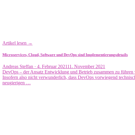
Artikel lesen →
Microservices, Cloud, Software und DevOps sind Implementierungsdetails
Veröffentlicht
Andreas Steffan ·
4. Februar 2021
11. November 2021
am
DevOps – der Ansatz Entwicklung und Betrieb zusammen zu führen wu
Insofern also nicht verwunderlich, dass DevOps vorwiegend technisch 
neugierigen …