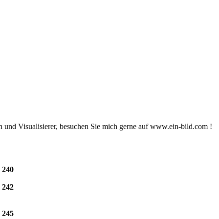
ach und Visualisierer, besuchen Sie mich gerne auf www.ein-bild.com !
e
240
e
242
e
245