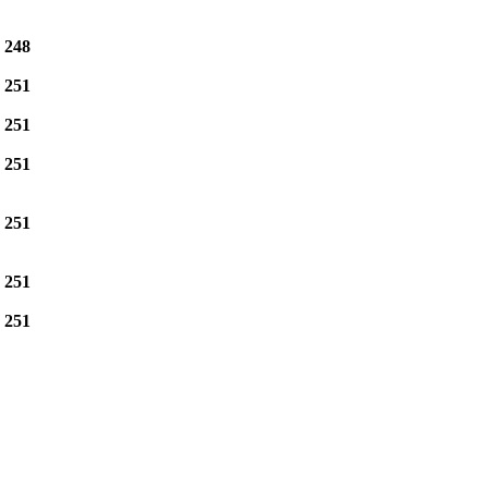
e
248
e
251
e
251
e
251
e
251
e
251
e
251