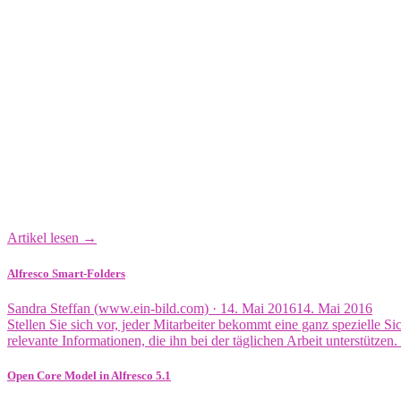
Artikel lesen →
Alfresco Smart-Folders
Veröffentlicht
Sandra Steffan (www.ein-bild.com) ·
14. Mai 2016
14. Mai 2016
am
Stellen Sie sich vor, jeder Mitarbeiter bekommt eine ganz spezielle S
relevante Informationen, die ihn bei der täglichen Arbeit unterstü
Open Core Model in Alfresco 5.1