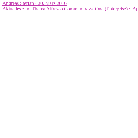
Veröffentlicht
Andreas Steffan ·
30. März 2016
am
Aktuelles zum Thema Alfresco Community vs. One (Enterprise) : Ap