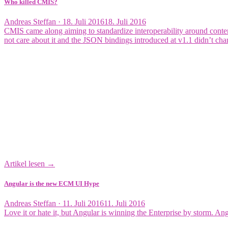
Who killed CMIS?
Veröffentlicht
Andreas Steffan ·
18. Juli 2016
18. Juli 2016
am
CMIS came along aiming to standardize interoperability around conte
not care about it and the JSON bindings introduced at v1.1 didn’t cha
Artikel lesen →
Angular is the new ECM UI Hype
Veröffentlicht
Andreas Steffan ·
11. Juli 2016
11. Juli 2016
am
Love it or hate it, but Angular is winning the Enterprise by storm. A