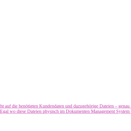
icht auf die benötigten Kundendaten und dazugehörige Dateien – genau a
tzen. Egal wo diese Dateien physisch im Dokumenten Management Syste