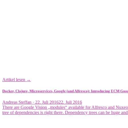
Artikel lesen →
Docker, Clojure, Microservices, Google (and Alfresco): Introducing ECM Goog
Veröffentlicht
Andreas Steffan ·
22. Juli 2016
22. Juli 2016
am
There are Google Vision „modules“ available for Alfresco and Nuxeo 
tree of dependencies is right there. Dependency trees can be huge and 