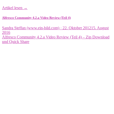
Artikel lesen →
Alfresco Community 4.2.a Video Review (Teil 4)
Veröffentlicht
Sandra Steffan (www.ein-bild.com) ·
22. Oktober 2012
15. August
am
2016
Alfresco Community 4.2.a Video Review (Teil 4) – Zip Download
und Quick Share