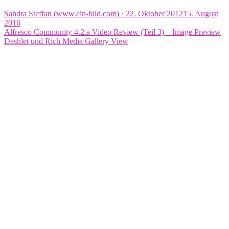
Veröffentlicht
Sandra Steffan (www.ein-bild.com) ·
22. Oktober 2012
15. August
am
2016
Alfresco Community 4.2.a Video Review (Teil 3) – Image Preview
Dashlet und Rich Media Gallery View