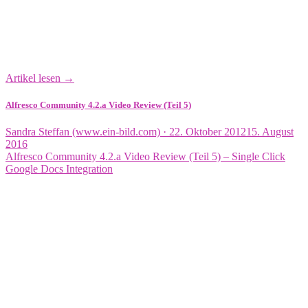
Artikel lesen →
Alfresco Community 4.2.a Video Review (Teil 5)
Veröffentlicht
Sandra Steffan (www.ein-bild.com) ·
22. Oktober 2012
15. August
am
2016
Alfresco Community 4.2.a Video Review (Teil 5) – Single Click
Google Docs Integration