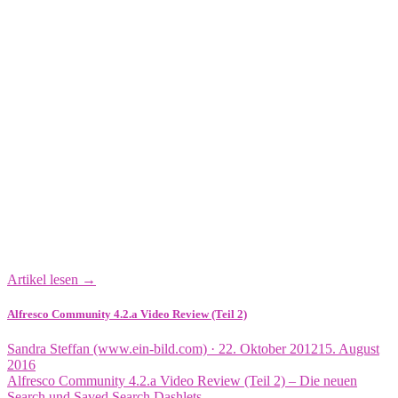
Artikel lesen →
Alfresco Community 4.2.a Video Review (Teil 2)
Veröffentlicht
Sandra Steffan (www.ein-bild.com) ·
22. Oktober 2012
15. August
am
2016
Alfresco Community 4.2.a Video Review (Teil 2) – Die neuen
Search und Saved Search Dashlets