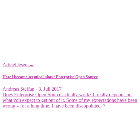
Artikel lesen →
How I became sceptical about Enterprise Open Source
Veröffentlicht
Andreas Steffan ·
3. Juli 2017
am
Does Enterprise Open Source actually work? It really depends on
what you expect to get out of it. Some of my expectations have been
wrong – for a long time. I have been disappointed. ?