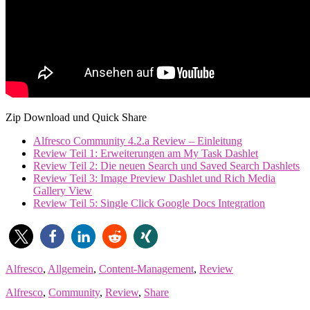
Zip Download und Quick Share
Alfresco Community 4.2.a Review – Einleitung
Review Teil 1: Erweiterungen am My Task Dashlet
Review Teil 2: Die neuen Search und Saved Search Dashlets
Review Teil 3: Image Preview Dashlet und Rich Media
Gallery View
Review Teil 5: Single Click Google Docs Integration
Alfresco
,
Allgemein
,
Content-Management
,
Review
Alfresco
,
Community
,
Review
,
Share