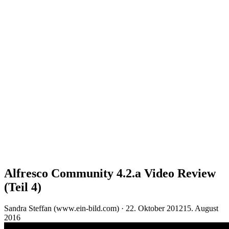
Alfresco Community 4.2.a Video Review
(Teil 4)
Veröffentlicht
Sandra Steffan (www.ein-bild.com) ·
22. Oktober 2012
15. August
am
2016