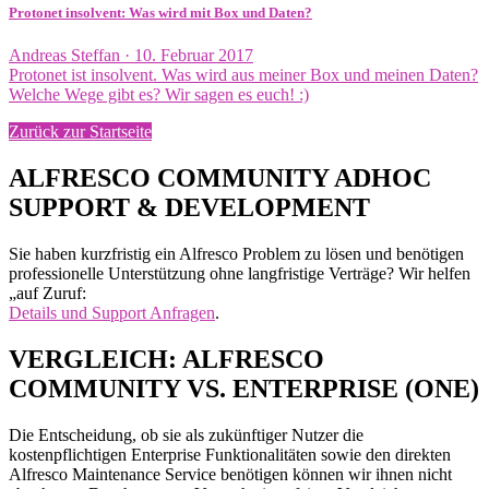
Protonet insolvent: Was wird mit Box und Daten?
Veröffentlicht
Andreas Steffan ·
10. Februar 2017
am
Protonet ist insolvent. Was wird aus meiner Box und meinen Daten?
Welche Wege gibt es? Wir sagen es euch! :)
Zurück zur Startseite
ALFRESCO COMMUNITY ADHOC
SUPPORT & DEVELOPMENT
Sie haben kurzfristig ein Alfresco Problem zu lösen und benötigen
professionelle Unterstützung ohne langfristige Verträge? Wir helfen
„auf Zuruf:
Details und Support Anfragen
.
VERGLEICH: ALFRESCO
COMMUNITY VS. ENTERPRISE (ONE)
Die Entscheidung, ob sie als zukünftiger Nutzer die
kostenpflichtigen Enterprise Funktionalitäten sowie den direkten
Alfresco Maintenance Service benötigen können wir ihnen nicht