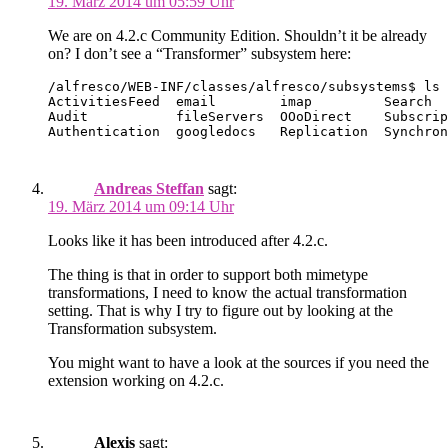
19. März 2014 um 05:59 Uhr
We are on 4.2.c Community Edition. Shouldn’t it be already
on? I don’t see a “Transformer” subsystem here:
/alfresco/WEB-INF/classes/alfresco/subsystems$ ls

ActivitiesFeed  email        imap         Search  
Audit           fileServers  OOoDirect    Subscrip
Andreas Steffan
sagt:
19. März 2014 um 09:14 Uhr
Looks like it has been introduced after 4.2.c.
The thing is that in order to support both mimetype
transformations, I need to know the actual transformation
setting. That is why I try to figure out by looking at the
Transformation subsystem.
You might want to have a look at the sources if you need the
extension working on 4.2.c.
Alexis
sagt: