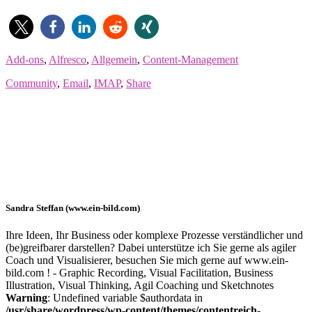
Add-ons
,
Alfresco
,
Allgemein
,
Content-Management
Community
,
Email
,
IMAP
,
Share
Sandra Steffan (www.ein-bild.com)
Ihre Ideen, Ihr Business oder komplexe Prozesse verständlicher und
(be)greifbarer darstellen? Dabei unterstütze ich Sie gerne als agiler
Coach und Visualisierer, besuchen Sie mich gerne auf www.ein-
bild.com ! - Graphic Recording, Visual Facilitation, Business
Illustration, Visual Thinking, Agil Coaching und Sketchnotes
Warning
: Undefined variable $authordata in
/usr/share/wordpress/wp-content/themes/contentreich-