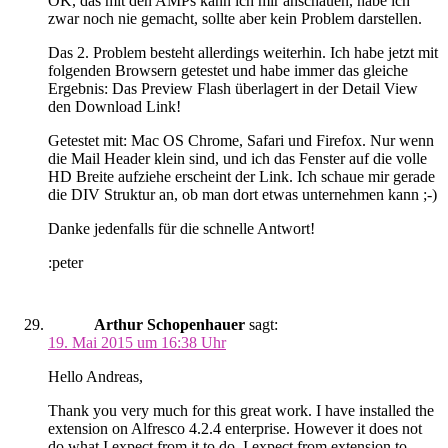
OK, das mit den AMPs kann ich mir anschauen, habe ich
zwar noch nie gemacht, sollte aber kein Problem darstellen.
Das 2. Problem besteht allerdings weiterhin. Ich habe jetzt mit
folgenden Browsern getestet und habe immer das gleiche
Ergebnis: Das Preview Flash überlagert in der Detail View
den Download Link!
Getestet mit: Mac OS Chrome, Safari und Firefox. Nur wenn
die Mail Header klein sind, und ich das Fenster auf die volle
HD Breite aufziehe erscheint der Link. Ich schaue mir gerade
die DIV Struktur an, ob man dort etwas unternehmen kann ;-)
Danke jedenfalls für die schnelle Antwort!
:peter
Arthur Schopenhauer
sagt:
19. Mai 2015 um 16:38 Uhr
Hello Andreas,
Thank you very much for this great work. I have installed the
extension on Alfresco 4.2.4 enterprise. However it does not
do what I expect from it to do. I expect from extension to