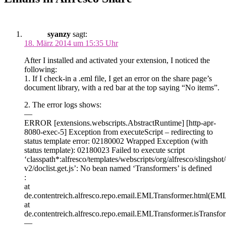
syanzy
sagt:
18. März 2014 um 15:35 Uhr
After I installed and activated your extension, I noticed the
following:
1. If I check-in a .eml file, I get an error on the share page’s
document library, with a red bar at the top saying “No items”.
2. The error logs shows:
—
ERROR [extensions.webscripts.AbstractRuntime] [http-apr-
8080-exec-5] Exception from executeScript – redirecting to
status template error: 02180002 Wrapped Exception (with
status template): 02180023 Failed to execute script
‘classpath*:alfresco/templates/webscripts/org/alfresco/slingsho
v2/doclist.get.js’: No bean named ‘Transformers’ is defined
:
at
de.contentreich.alfresco.repo.email.EMLTransformer.html(EML
at
de.contentreich.alfresco.repo.email.EMLTransformer.isTrans
—